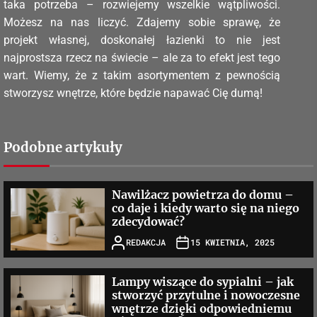
taka potrzeba – rozwiejemy wszelkie wątpliwości.
Możesz na nas liczyć. Zdajemy sobie sprawę, że
projekt własnej, doskonałej łazienki to nie jest
najprostsza rzecz na świecie – ale za to efekt jest tego
wart. Wiemy, że z takim asortymentem z pewnością
stworzysz wnętrze, które będzie napawać Cię dumą!
Podobne artykuły
Nawilżacz powietrza do domu –
co daje i kiedy warto się na niego
zdecydować?
REDAKCJA
15 KWIETNIA, 2025
Lampy wiszące do sypialni – jak
stworzyć przytulne i nowoczesne
wnętrze dzięki odpowiedniemu