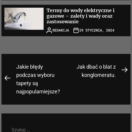
Termy do wody elektryczne i
gazowe – zalety i wady oraz
zastosowanie
REDAKCJA
29 STYCZNIA, 2024
Nawigacja
Jakie błędy
Jak dbać o blat z
N
wpisu
podczas wyboru
konglomeratu.
Previous
po
tapety są
post:
najpopularniejsze?
Szukaj: