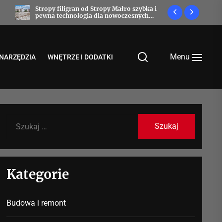
ybka i
Prefabrykaty betonowe, które budują
Jak ośw
ych
przyszłość
Menu
NARZĘDZIA
WNĘTRZE I DODATKI
Szukaj:
Kategorie
Budowa i remont