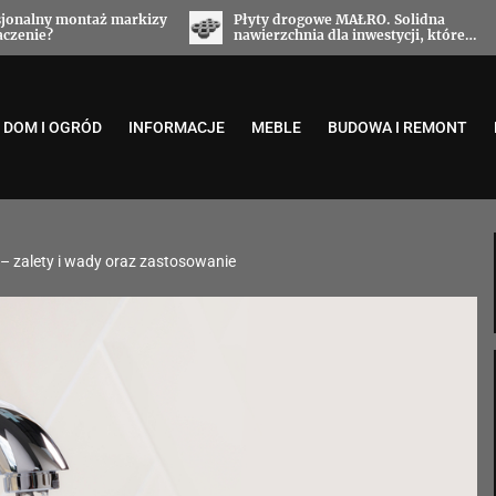
owe MAŁRO. Solidna
Stropy filigran od Stropy Małro sz
a dla inwestycji, które
pewna technologia dla nowoczesn
iezawodności
budynków
DOM I OGRÓD
INFORMACJE
MEBLE
BUDOWA I REMONT
– zalety i wady oraz zastosowanie