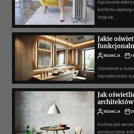
Ogrzewanie elektry
komfortu cieplnego
stają się...
Jakie oświe
funkcjonaln
REDAKCJA
1
Oświetlenie w łazien
zaprojektowany sy
Jak oświetl
architektów
REDAKCJA
2
Kuchnia jest sercem
pomieszczenie, któ