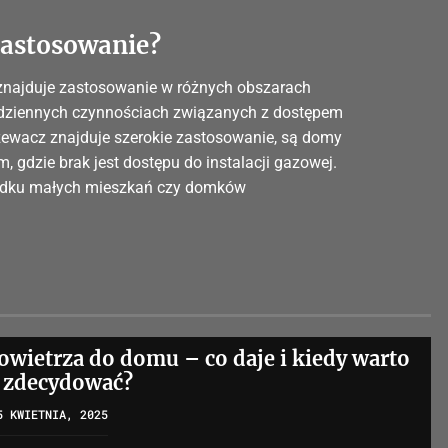
zastosowanie?
e znajduje zastosowanie w różnych obszarach
odziennych czynnościach związanych z dostępem
zewacz znajduje szerokie zastosowanie, są domy
, gdzie brak jest dostępu do instalacji gazowej.
padku małych mieszkań czy domków
owietrza do domu – co daje i kiedy warto
o zdecydować?
5 KWIETNIA, 2025