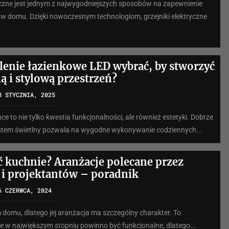
czne jest jednym z najwygodniejszych sposobów na zapewnienie
 w domu. Dzięki nowoczesnym technologiom, grzejniki elektryczne
tlenie łazienkowe LED wybrać, by stworzyć
ą i stylową przestrzeń?
8 STYCZNIA, 2025
ce to nie tylko kwestia funkcjonalności, ale również estetyki. Dobrze
stem świetlny pozwala na wygodne wykonywanie codziennych...
ić kuchnie? Aranżacje polecane przez
 i projektantów – poradnik
6 CZERWCA, 2024
 domu, dlatego jej aranżacja ma szczególny charakter. To
re w największym stopniu powinno być funkcjonalne, dlatego...