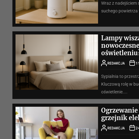
Wraz z nadejściem 
suchego powietrza 
Lampy wiszą
nowoczesne
oświetleniu
REDAKCJA
1
Sypialnia to przestr
Kluczową rolę w b
oświetlenie....
Ogrzewanie 
grzejnik el
REDAKCJA
2