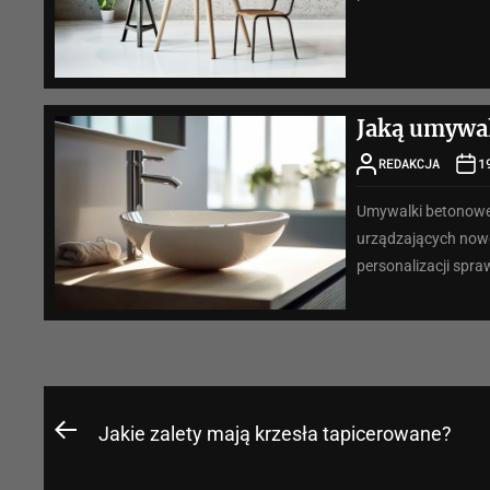
Jaką umywal
REDAKCJA
1
Umywalki betonowe 
urządzających nowoc
personalizacji spraw
Nawigacja
Jakie zalety mają krzesła tapicerowane?
Previous
wpisu
post: