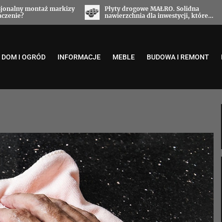
 drogowe MAŁRO. Solidna
Stropy filigran od Stropy Ma
rzchnia dla inwestycji, które
pewna technologia dla nowo
ają niezawodności
budynków
DOM I OGRÓD
INFORMACJE
MEBLE
BUDOWA I REMONT