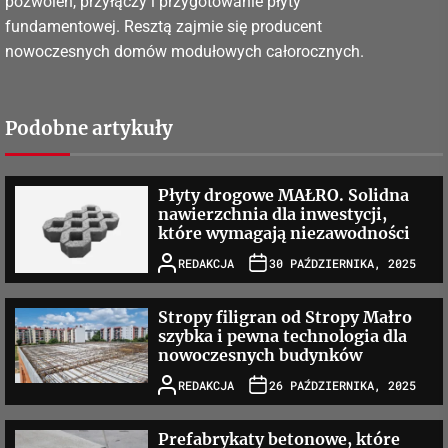
pozwoleń, przyłączy i przygotowanie płyty
fundamentowej. Resztą zajmie się producent
nowoczesnych domów modułowych całorocznych.
Podobne artykuły
Płyty drogowe MAŁRO. Solidna
nawierzchnia dla inwestycji,
które wymagają niezawodności
REDAKCJA
30 PAŹDZIERNIKA, 2025
Stropy filigran od Stropy Małro
szybka i pewna technologia dla
nowoczesnych budynków
REDAKCJA
26 PAŹDZIERNIKA, 2025
Prefabrykaty betonowe, które