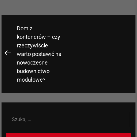
Nawigacja
Dom z
wpisu
kontenerów – czy
rzeczywiście
warto postawić na
Previous
nowoczesne
post:
budownictwo
modułowe?
Szukaj: