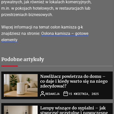
prywatnych, jak również w lokalach komercyjnych,
m.in. w pokojach hotelowych, w restauracjach lub
przestrzeniach biznesowych.
Więcej informacji na temat osłon karnisza g-k
znajdziesz na stronie:
Osłona karnisza – gotowe
elementy
Podobne artykuły
Nawilżacz powietrza do domu –
co daje i kiedy warto się na niego
zdecydować?
REDAKCJA
15 KWIETNIA, 2025
Lampy wiszące do sypialni – jak
stworzyć przytulne i nowoczesne