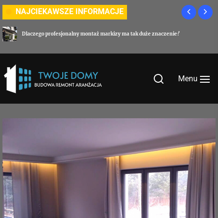
Skip
NAJCIEKAWSZE INFORMACJE
to
the
Dlaczego profesjonalny montaż markizy ma tak duże znaczenie?
content
Menu
Twoje-
domy.com.pl