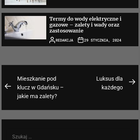
Termy do wody elektryczne i
gazowe – zalety i wady oraz
zastosowanie
REDAKCJA
29 STYCZNIA, 2024
Nawigacja
Mieszkanie pod
Luksus dla
N
wpisu
klucz w Gdańsku –
każdego
Previous
po
jakie ma zalety?
post:
Szukaj: