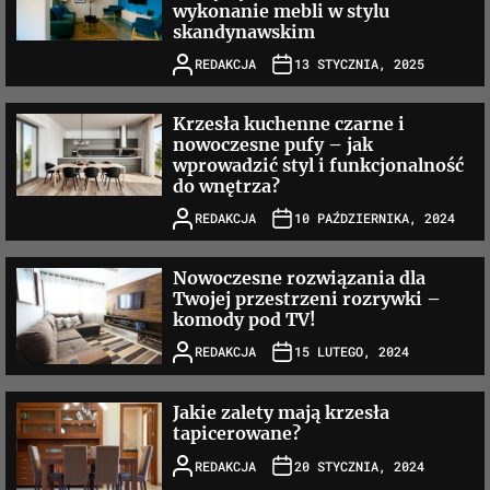
wykonanie mebli w stylu
skandynawskim
REDAKCJA
13 STYCZNIA, 2025
Krzesła kuchenne czarne i
nowoczesne pufy – jak
wprowadzić styl i funkcjonalność
do wnętrza?
REDAKCJA
10 PAŹDZIERNIKA, 2024
Nowoczesne rozwiązania dla
Twojej przestrzeni rozrywki –
komody pod TV!
REDAKCJA
15 LUTEGO, 2024
Jakie zalety mają krzesła
tapicerowane?
REDAKCJA
20 STYCZNIA, 2024