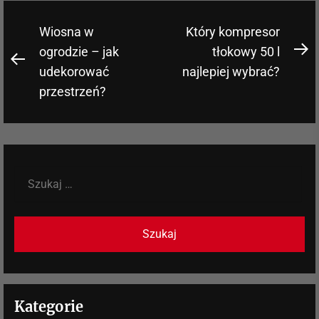
Nawigacja
Wiosna w
Który kompresor
wpisu
ogrodzie – jak
tłokowy 50 l
N
Previous
udekorować
najlepiej wybrać?
po
post:
przestrzeń?
Szukaj:
Kategorie