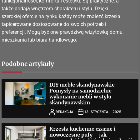
funkcjonalności, komfortu i estetyki. Są praktyczne, a
także dodają wnętrzom charakteru i stylu. Dzięki
szerokiej ofercie na rynku każdy może znaleźć krzesła
tapicerowane dostosowane do swoich potrzeb i
preferencji. Mogą być one prawdziwą wizytówką domu,
mieszkania lub biura handlowego.
Podobne artykuły
DIY meble skandynawskie –
Pomysły na samodzielne
wykonanie mebli w stylu
skandynawskim
REDAKCJA
13 STYCZNIA, 2025
Krzesła kuchenne czarne i
nowoczesne pufy – jak