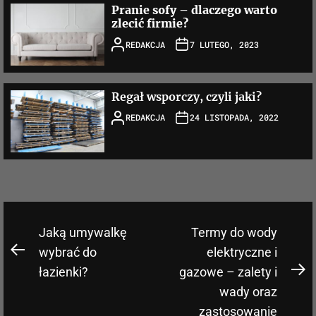
Pranie sofy – dlaczego warto
zlecić firmie?
REDAKCJA
7 LUTEGO, 2023
Regał wsporczy, czyli jaki?
REDAKCJA
24 LISTOPADA, 2022
Nawigacja
Jaką umywalkę
Termy do wody
wpisu
wybrać do
elektryczne i
Previous
łazienki?
gazowe – zalety i
post:
N
wady oraz
po
zastosowanie