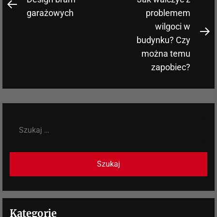
Nawigacja
Previous
wpisu
garażowych
problemem
post:
wilgoci w
N
budynku? Czy
po
można temu
zapobiec?
Szukaj:
Kategorie