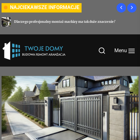
Skip
NAJCIEKAWSZE INFORMACJE
to
the
Dlaczego profesjonalny montaż markizy ma tak duże znaczenie?
content
Menu
Twoje-
domy.com.pl