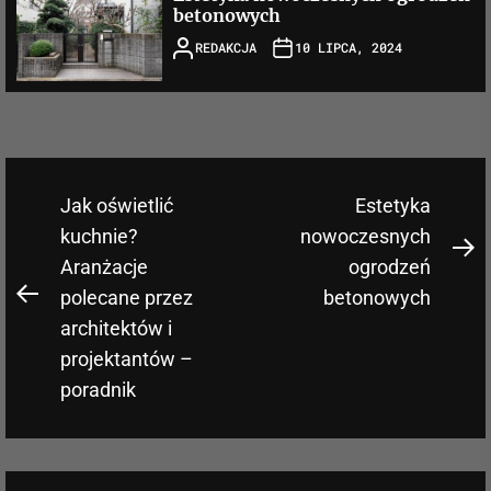
betonowych
REDAKCJA
10 LIPCA, 2024
Nawigacja
Jak oświetlić
Estetyka
wpisu
kuchnie?
nowoczesnych
N
Aranżacje
ogrodzeń
po
polecane przez
betonowych
Previous
architektów i
post:
projektantów –
poradnik