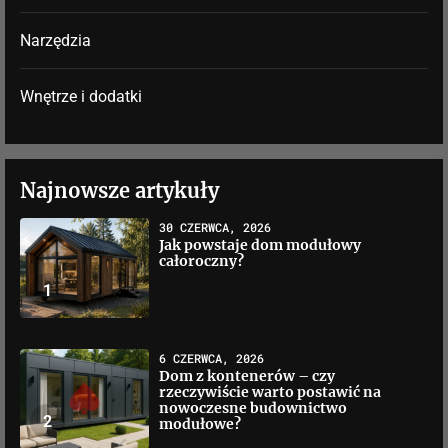
Narzędzia
Wnętrze i dodatki
Najnowsze artykuły
30 CZERWCA, 2026
Jak powstaje dom modułowy
całoroczny?
1
6 CZERWCA, 2026
Dom z kontenerów – czy
rzeczywiście warto postawić na
nowoczesne budownictwo
2
modułowe?