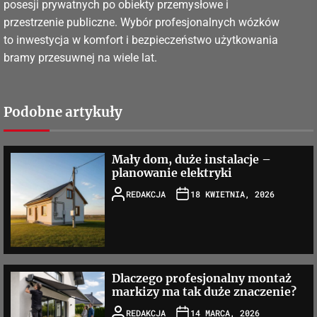
posesji prywatnych po obiekty przemysłowe i
przestrzenie publiczne. Wybór profesjonalnych wózków
to inwestycja w komfort i bezpieczeństwo użytkowania
bramy przesuwnej na wiele lat.
Podobne artykuły
Mały dom, duże instalacje –
planowanie elektryki
REDAKCJA
18 KWIETNIA, 2026
Dlaczego profesjonalny montaż
markizy ma tak duże znaczenie?
REDAKCJA
14 MARCA, 2026