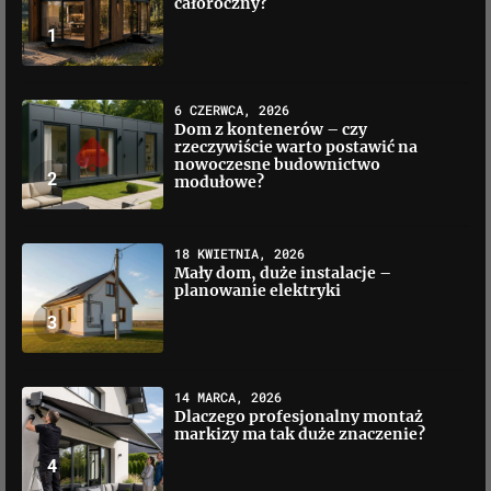
całoroczny?
1
6 CZERWCA, 2026
Dom z kontenerów – czy
rzeczywiście warto postawić na
nowoczesne budownictwo
2
modułowe?
18 KWIETNIA, 2026
Mały dom, duże instalacje –
planowanie elektryki
3
14 MARCA, 2026
Dlaczego profesjonalny montaż
markizy ma tak duże znaczenie?
4