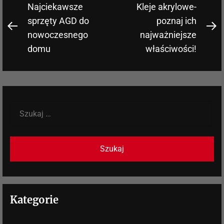
Nawigacja
Najciekawsze
Kleje akrylowe-
wpisu
sprzęty AGD do
poznaj ich
Previous
N
nowoczesnego
najważniejsze
post:
po
domu
właściwości!
Szukaj:
Kategorie