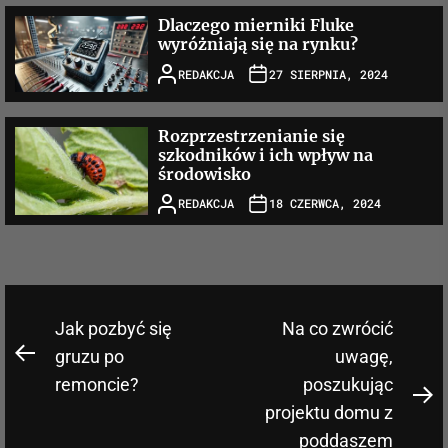
Dlaczego mierniki Fluke
wyróżniają się na rynku?
REDAKCJA
27 SIERPNIA, 2024
Rozprzestrzenianie się
szkodników i ich wpływ na
środowisko
REDAKCJA
18 CZERWCA, 2024
Nawigacja
Jak pozbyć się
Na co zwrócić
wpisu
gruzu po
uwagę,
Previous
remoncie?
poszukując
post:
N
projektu domu z
po
poddaszem