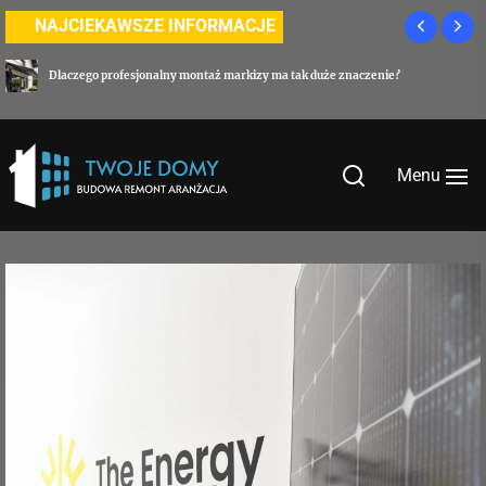
Skip
NAJCIEKAWSZE INFORMACJE
to
the
Płyty 
zego profesjonalny montaż markizy ma tak duże znaczenie?
nieza
content
Menu
Twoje-
domy.com.pl