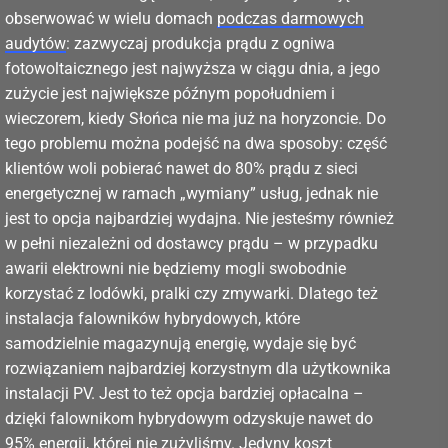
obserwować w wielu domach
podczas darmowych
audytów
: zazwyczaj produkcja prądu z ogniwa
fotowoltaicznego jest najwyższa w ciągu dnia, a jego
zużycie jest największe późnym popołudniem i
wieczorem, kiedy Słońca nie ma już na horyzoncie. Do
tego problemu można podejść na dwa sposoby: część
klientów woli pobierać nawet do 80% prądu z sieci
energetycznej w ramach „wymiany” usług, jednak nie
jest to opcja najbardziej wydajna. Nie jesteśmy również
w pełni niezależni od dostawcy prądu – w przypadku
awarii elektrowni nie będziemy mogli swobodnie
korzystać z lodówki, pralki czy zmywarki. Dlatego też
instalacja falowników hybrydowych, które
samodzielnie magazynują energię, wydaje się być
rozwiązaniem najbardziej korzystnym dla użytkownika
instalacji PV. Jest to też opcja bardziej opłacalna –
dzięki falownikom hybrydowym odzyskuje nawet do
95% energii, której nie zużyliśmy. Jedyny koszt