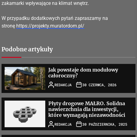
zakamarki wpływające na klimat wnętrz.
W przypadku dodatkowych pytań zapraszamy na
stronę
https://projekty.muratordom.pl/
Podobne artykuły
Jak powstaje dom modułowy
całoroczny?
REDAKCJA
30 CZERWCA, 2026
Płyty drogowe MAŁRO. Solidna
nawierzchnia dla inwestycji,
które wymagają niezawodności
REDAKCJA
30 PAŹDZIERNIKA, 2025