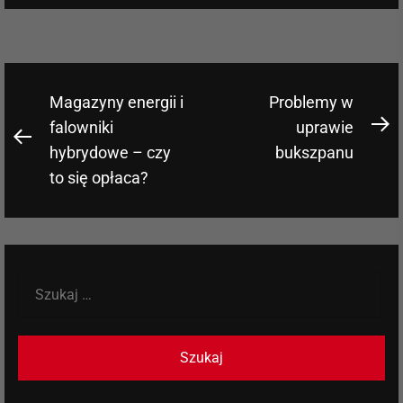
Nawigacja
Magazyny energii i
Problemy w
wpisu
falowniki
uprawie
N
Previous
hybrydowe – czy
bukszpanu
po
post:
to się opłaca?
Szukaj: