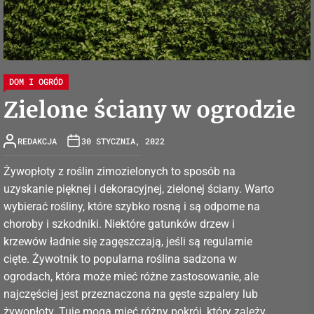
DOM I OGRÓD
Zielone ściany w ogrodzie
REDAKCJA
30 STYCZNIA, 2022
Żywopłoty z roślin zimozielonych to sposób na
uzyskanie pięknej i dekoracyjnej, zielonej ściany. Warto
wybierać rośliny, które szybko rosną i są odporne na
choroby i szkodniki. Niektóre gatunków drzew i
krzewów ładnie się zagęszczają, jeśli są regularnie
cięte. Żywotnik to popularna roślina sadzona w
ogrodach, która może mieć różne zastosowanie, ale
najczęściej jest przeznaczona na gęste szpalery lub
żywopłoty. Tuje mogą mieć różny pokrój, który zależy