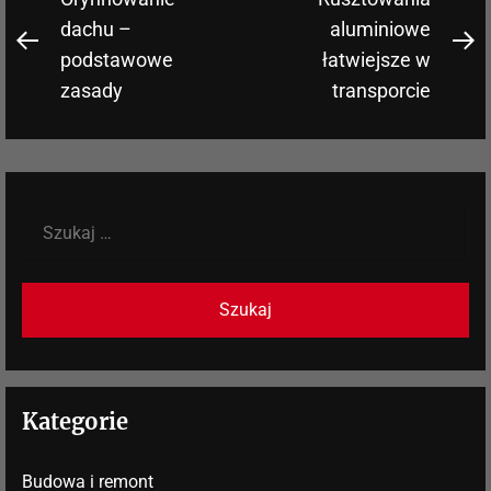
Nawigacja
wpisu
dachu –
aluminiowe
Previous
N
podstawowe
łatwiejsze w
post:
po
zasady
transporcie
Szukaj:
Kategorie
Budowa i remont