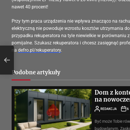
nawet 40 procent!
Przy tym praca urządzenia nie wpływa znacząco na rachunk
elektryczną nie powoduje wzrostu kosztów utrzymania domu
przypadku rekuperatora na tyle niewielkie w porównaniu z 
pomijalne. Szukasz rekuperatora i chcesz zasięgnąć profe
na
defro.pl/rekuperatory
.
Podobne artykuły
Dom z konte
na nowocze
REDAKCJA
6
Być może Tobie rów
budowlanym. Zaskocz