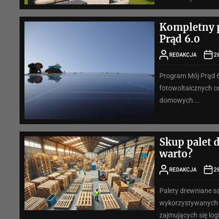
Kompletny 
Prąd 6.0
REDAKCJA
2
Program Mój Prąd 6
fotowoltaicznych o
domowych....
Skup palet 
warto?
REDAKCJA
2
Palety drewniane s
wykorzystywanych w
zajmujących się logi