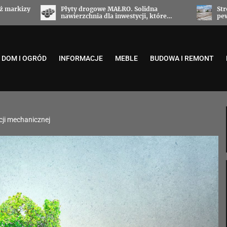
MAŁRO. Solidna
Stropy filigran od Stropy Małro szybka
a inwestycji, które
pewna technologia dla nowoczesnych
awodności
budynków
DOM I OGRÓD
INFORMACJE
MEBLE
BUDOWA I REMONT
cji mechanicznej