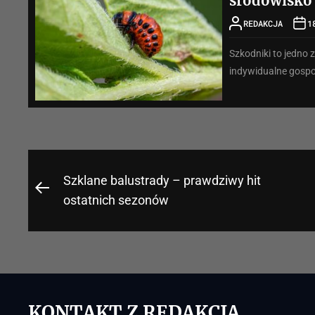
środowisko
REDAKCJA
1
Szkodniki to jedno
indywidualne gospod
Nawigacja
Szklane balustrady – prawdziwy hit
Previous
wpisu
ostatnich sezonów
post:
KONTAKT Z REDAKCJĄ