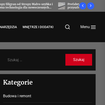
 i
Prefabrykaty betonowe, które budują
Jak oświetl
przyszłość
Menu
NARZĘDZIA
WNĘTRZE I DODATKI
Szukaj:
Kategorie
Budowa i remont