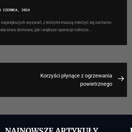
8 CZERWCA, 2024
 z największych wyzwań, z którymi muszą mierzyć się zarówno
arstwa domowe, jak i większe operacje rolnicze...
Korzyści płynące z ogrzewania
Nex
powietrznego
pos
NAJNOWSZE ARTYKUŁY