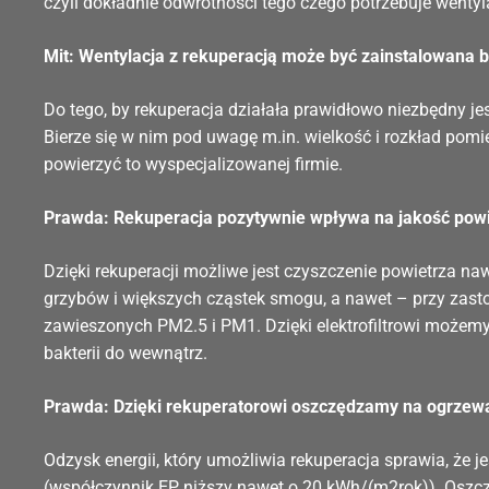
czyli dokładnie odwrotności tego czego potrzebuje wentyl
Mit: Wentylacja z rekuperacją może być zainstalowana b
Do tego, by rekuperacja działała prawidłowo niezbędny j
Bierze się w nim pod uwagę m.in. wielkość i rozkład pom
powierzyć to wyspecjalizowanej firmie.
Prawda: Rekuperacja pozytywnie wpływa na jakość pow
Dzięki rekuperacji możliwe jest czyszczenie powietrza na
grzybów i większych cząstek smogu, a nawet – przy zast
zawieszonych PM2.5 i PM1. Dzięki elektrofiltrowi możemy
bakterii do wewnątrz.
Prawda: Dzięki rekuperatorowi oszczędzamy na ogrzew
Odzysk energii, który umożliwia rekuperacja sprawia, że 
(współczynnik EP niższy nawet o 20 kWh/(m2rok)). Osz