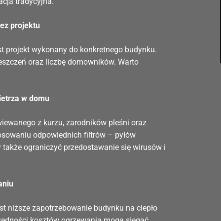
acja tradycyjna.
ez projektu
est projekt wykonany do konkretnego budynku.
ieszczeń oraz liczbę domowników. Warto
ietrza w domu
wiewanego z kurzu, zarodników pleśni oraz
osowaniu odpowiednich filtrów – pyłów
 także ograniczyć przedostawanie się wirusów i
aniu
jest niższe zapotrzebowanie budynku na ciepło
czędności kosztów ogrzewania mogą sięgać