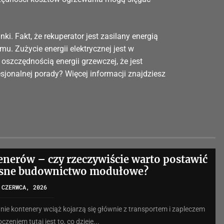
i. Fakt, że rekuperator jest zasilany energią
. Zużycie energii elektrycznej jest w
oszczędnością energii grzewczej, że jest
sjonalnej porady? Więcej informacji znajdziesz
nerów – czy rzeczywiście warto postawić
sne budownictwo modułowe?
 CZERWCA, 2026
nie kontenery wciąż kojarzą się głównie z transportem i zapleczem
eniem tutaj jest to, co dzieje...