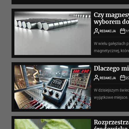
Czy magnes
wyborem do
REDAKCJA
1
W wielu gałęziach 
magnetycznej, które
Dlaczego mi
REDAKCJA
2
W dzisiejszym świec
wyjątkowe miejsce. 
Rozprzestrz