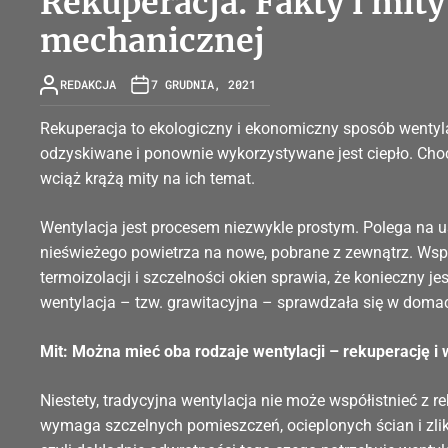
Rekuperacja. Fakty i mity
mechanicznej
REDAKCJA
7 GRUDNIA, 2021
Rekuperacja to ekologiczny i ekonomiczny sposób wentyl
odzyskiwane i ponownie wykorzystywane jest ciepło. Choć
wciąż krążą mity na ich temat.
Wentylacja jest procesem niezwykle prostym. Polega na u
nieświeżego powietrza na nowe, pobrane z zewnątrz. Ws
termoizolacji i szczelności okien sprawia, że konieczny je
wentylacja – tzw. grawitacyjna – sprawdzała się w domach
Mit: Można mieć oba rodzaje wentylacji – rekuperację i 
Niestety, tradycyjna wentylacja nie może współistnieć z r
wymaga szczelnych pomieszczeń, ocieplonych ścian i zli