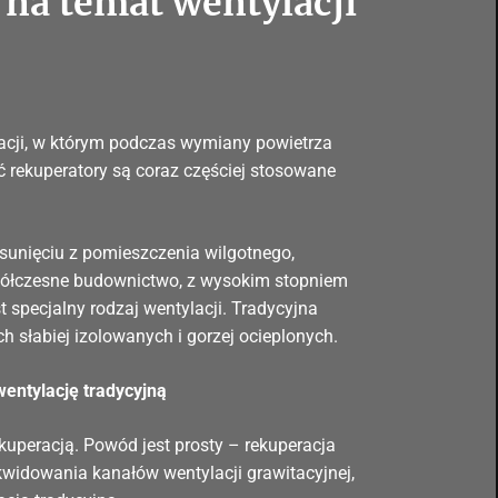
 na temat wentylacji
acji, w którym podczas wymiany powietrza
 rekuperatory są coraz częściej stosowane
sunięciu z pomieszczenia wilgotnego,
półczesne budownictwo, z wysokim stopniem
st specjalny rodzaj wentylacji. Tradycyjna
 słabiej izolowanych i gorzej ocieplonych.
wentylację tradycyjną
ekuperacją. Powód jest prosty – rekuperacja
kwidowania kanałów wentylacji grawitacyjnej,