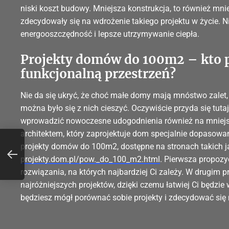
niski koszt budowy. Mniejsza konstrukcja, to również mni
zdecydowały się na wdrożenie takiego projektu w życie. N
energooszczędność i lepsze utrzymywanie ciepła.
Projekty domów do 100m2 – kto 
funkcjonalną przestrzeń?
Nie da się ukryć, że choć małe domy mają mnóstwo zalet,
można było się z nich cieszyć. Oczywiście przyda się tuta
wprowadzić nowoczesne udogodnienia również na mniejsz
architektem, który zaprojektuje dom specjalnie dopasowa
projekty domów do 100m2, dostępne na stronach takich j
an
projekty.dom.pl/pow._do_100_m2.html
. Pierwsza propozy
rozwiązania, na których najbardziej Ci zależy. W drugim
najróżniejszych projektów, dzięki czemu łatwiej Ci będzie 
będziesz mógł porównać sobie projekty i zdecydować się 