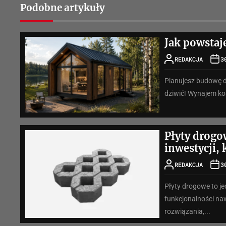
Podobne artykuły
Jak powsta
REDAKCJA
3
Planujesz budowę d
dziwić! Wynajem kos
Płyty drogo
inwestycji,
REDAKCJA
3
Płyty drogowe to j
funkcjonalności na
rozwiązania,...