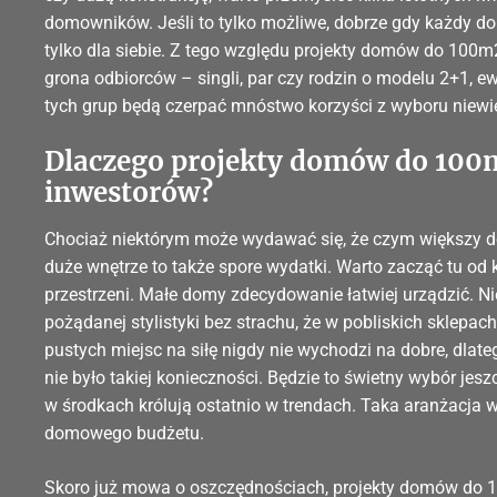
domowników. Jeśli to tylko możliwe, dobrze gdy każdy 
tylko dla siebie. Z tego względu projekty domów do 10
grona odbiorców – singli, par czy rodzin o modelu 2+1, ew
tych grup będą czerpać mnóstwo korzyści z wyboru niewi
Dlaczego projekty domów do 100m
inwestorów?
Chociaż niektórym może wydawać się, że czym większy dom
duże wnętrze to także spore wydatki. Warto zacząć tu od k
przestrzeni. Małe domy zdecydowanie łatwiej urządzić. 
pożądanej stylistyki bez strachu, że w pobliskich sklepac
pustych miejsc na siłę nigdy nie wychodzi na dobre, dlat
nie było takiej konieczności. Będzie to świetny wybór jes
w środkach królują ostatnio w trendach. Taka aranżacja wn
domowego budżetu.
Skoro już mowa o oszczędnościach, projekty domów do 1