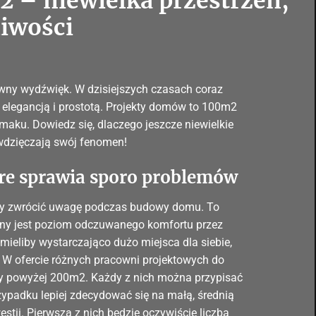
 – niewielka przestrzeń,
iwości
ywny wydźwięk. W dzisiejszych czasach coraz
 elegancją i prostotą. Projekty domów to 100m2
 smaku. Dowiedz się, dlaczego jeszcze niewielkie
awdzięczają swój fenomen!
óre sprawia sporo problemów
leży zwrócić uwagę podczas budowy domu. To
iony jest poziom odczuwanego komfortu przez
mieliby wystarczająco dużo miejsca dla siebie,
 W ofercie różnych pracowni projektowych do
 powyżej 200m2. Każdy z nich można przypisać
rzypadku lepiej zdecydować się na małą, średnią
estii. Pierwszą z nich będzie oczywiście liczba