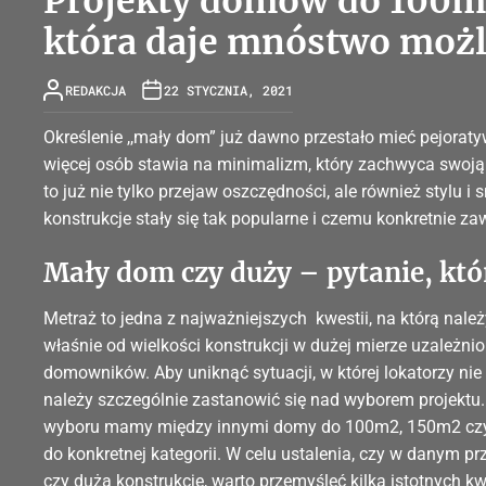
Projekty domów do 100m2
która daje mnóstwo możl
REDAKCJA
22 STYCZNIA, 2021
Określenie ,,mały dom” już dawno przestało mieć pejorat
więcej osób stawia na minimalizm, który zachwyca swoją
to już nie tylko przejaw oszczędności, ale również stylu i
konstrukcje stały się tak popularne i czemu konkretnie z
Mały dom czy duży – pytanie, kt
Metraż to jedna z najważniejszych kwestii, na którą na
właśnie od wielkości konstrukcji w dużej mierze uzależn
domowników. Aby uniknąć sytuacji, w której lokatorzy nie 
należy szczególnie zastanowić się nad wyborem projektu.
wyboru mamy między innymi domy do 100m2, 150m2 czy
do konkretnej kategorii. W celu ustalenia, czy w danym p
czy dużą konstrukcję, warto przemyśleć kilka istotnych kw