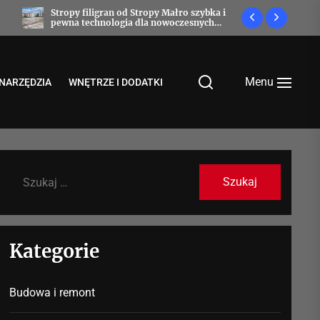
Stropy filigran od Stropy Małro szybka i
Prefabryka
pewna technologia dla nowoczesnych
przyszłość
budynków
Menu
NARZĘDZIA
WNĘTRZE I DODATKI
Szukaj:
Kategorie
Budowa i remont