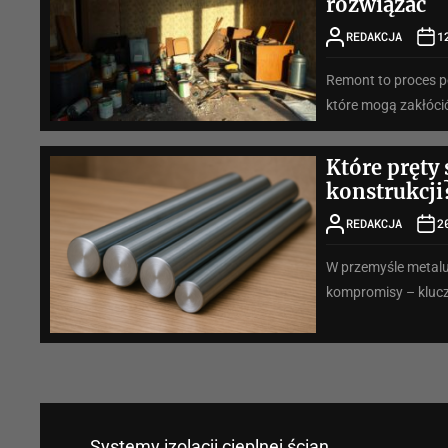
rozwiązać
REDAKCJA
1
Remont to proces p
które mogą zakłócić 
Które pręty
konstrukcji
REDAKCJA
2
W przemyśle metal
kompromisy – kluczo
Systemy izolacji cieplnej ścian