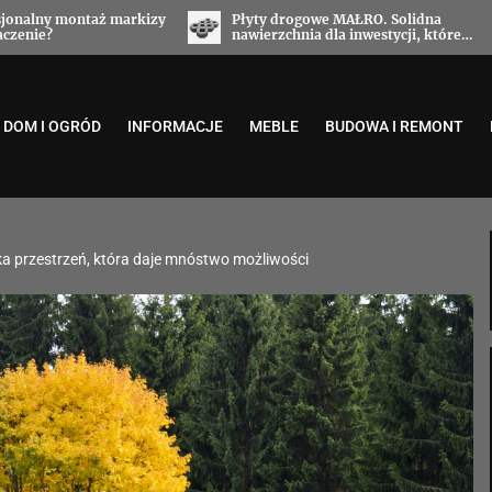
sjonalny montaż markizy
Płyty drogowe MAŁRO. Solidna
aczenie?
nawierzchnia dla inwestycji, które
wymagają niezawodności
DOM I OGRÓD
INFORMACJE
MEBLE
BUDOWA I REMONT
a przestrzeń, która daje mnóstwo możliwości