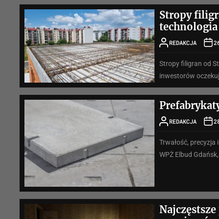
Stropy fili
technologi
REDAKCJA
2
Stropy filigran od 
inwestorów oczekują
Prefabrykat
REDAKCJA
2
Trwałość, precyzja i
WPŻ Elbud Gdańsk, 
Najczęstsze