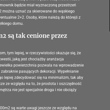
domownik będzie miał wyznaczoną przestrzeń
0m2 można uznać za skierowane do wąskiego
entualnie 2+2. Osoby, które należą do którejś z
elkiego domu.
2 są tak cenione przez
, tym lepiej, w rzeczywistości okazuje się, że
westii, jaką jest chociażby aranżacja
Niewielka powierzchnia pozwala na wprowadzenie
h zabraknie pasujących dekoracji. Wypełnianie
ego lepiej zdecydować się na minimalizm, tak aby
zcze ze względu na to, że prostota i oszczędność
ętrza nie jest specjalnie droga i nie obciąży
00m2 są warte uwagi jeszcze ze względu na