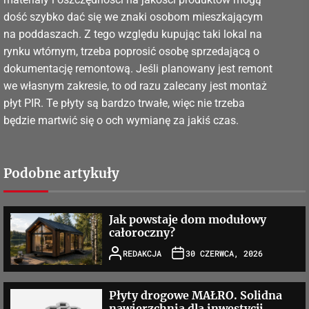
dość szybko dać się we znaki osobom mieszkającym
na poddaszach. Z tego względu kupując taki lokal na
rynku wtórnym, trzeba poprosić osobę sprzedającą o
dokumentację remontową. Jeśli planowany jest remont
we własnym zakresie, to od razu zalecany jest montaż
płyt PIR. Te płyty są bardzo trwałe, więc nie trzeba
będzie martwić się o och wymianę za jakiś czas.
Podobne artykuły
Jak powstaje dom modułowy
całoroczny?
REDAKCJA
30 CZERWCA, 2026
Płyty drogowe MAŁRO. Solidna
nawierzchnia dla inwestycji,