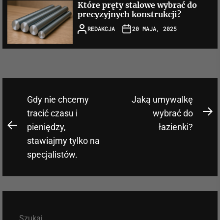
Które pręty stalowe wybrać do
precyzyjnych konstrukcji?
REDAKCJA
20 MAJA, 2025
Nawigacja
Gdy nie chcemy
Jaką umywalkę
wpisu
tracić czasu i
wybrać do
N
pieniędzy,
łazienki?
Previous
po
stawiajmy tylko na
post:
specjalistów.
Szukaj: