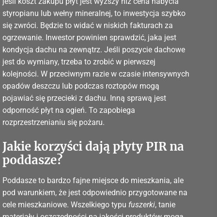
jeśli koszt zakupu płyt jest wyższy niż cena nabycia
styropianu lub wełny mineralnej, to inwestycja szybko
się zwróci. Będzie to widać w niskich fakturach za
ogrzewanie. Inwestor powinien sprawdzić, jaka jest
kondycja dachu na zewnątrz. Jeśli poszycie dachowe
jest do wymiany, trzeba to zrobić w pierwszej
kolejności. W przeciwnym razie w czasie intensywnych
opadów deszczu lub podczas roztopów mogą
pojawiać się przecieki z dachu. Inną sprawą jest
odporność płyt na ogień. To zapobiega
rozprzestrzenianiu się pożaru.
Jakie korzyści dają płyty PIR na
poddasze?
Poddasze to bardzo fajne miejsce do mieszkania, ale
pod warunkiem, że jest odpowiednio przygotowane na
cele mieszkaniowe. Wszelkiego typu
fuszerki
, tanie
materiały i oszczędności na jakości produktów mogą