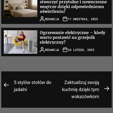
stworzyć przytulne i nowoczesne
wnętrze dzięki odpowiedniemu
oświetleniu?
REDAKCJA
11 KWIETNIA, 2025
Ogrzewanie elektryczne – kiedy
warto postawić na grzejnik
elektryczny?
REDAKCJA
24 LUTEGO, 2025
Nawigacja
5 stylów stołów do
Zaktualizuj swoją
Previous
wpisu
jadalni
kuchnię dzięki tym
N
post:
wskazówkom
po