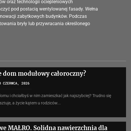
 oraz technologii ociepleniowych
czyć pod postacią wentylowanej fasady. Wełna
 renowacji zabytkowych budynków. Podczas
owania bryły lub przywracania określonego
je dom modułowy całoroczny?
0 CZERWCA, 2026
omu i chciałbyś w nim zamieszkać jak najszybciej? Trudno się
ztuje, a życie kątem u rodziców...
we MAŁRO. Solidna nawierzchnia dla