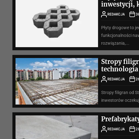
inwestycji,
REDAKCJA
3
Płyty drogowe to j
funkcjonalności na
rozwiązania,...
Stropy fili
technologi
REDAKCJA
2
Stropy filigran od 
inwestorów oczekują
Prefabrykat
REDAKCJA
2