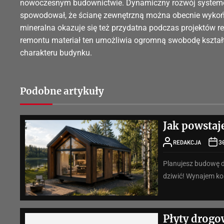
nowoczesnym budownictwie. Dynamiczny rozwój systemów
spowodował, że ścianę zewnętrzną można obecnie wykoń
mineralna okazuje się też przydatna podczas projektów
remontu materiał ten umożliwia ogromną swobodę kształt
charakteru budynku.
Podobne artykuły
Jak powsta
REDAKCJA
3
Planujesz budowę d
dziwić! Wynajem kos
Płyty drogo