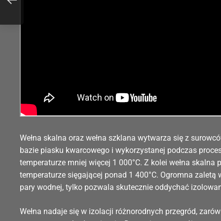
a?
Wełna skalna oraz wełna szklana wytwarza się z surowc
bazie piasku kwarcowego i wykorzystanej podczas procesu 
temperaturze mniej więcej 1 000°C. Z kolei wełna skalna p
temperaturze sięgającej ponad 1 400°C. Ogromna zaletą weł
pary wodnej, tylko pozwala skutecznie oddychać izolow
Wełna nadaje się w izolacji różnorodnych przegród, zarówn