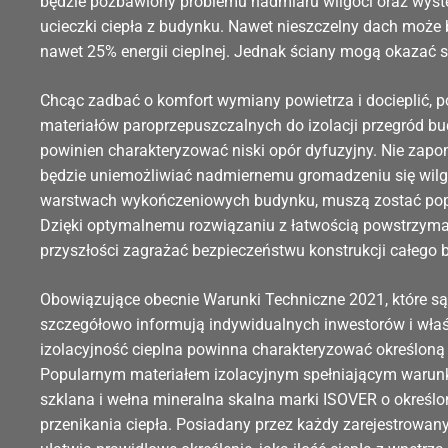
będzie pozbawiony problemu nadmiaru wilgoci oraz wyst
ucieczki ciepła z budynku. Nawet nieszczelny dach może
nawet 25% energii cieplnej. Jednak ściany mogą okazać 
Chcąc zadbać o komfort wymiany powietrza i docieplić, 
materiałów paroprzepuszczalnych do izolacji przegród bu
powinien charakteryzować niski opór dyfuzyjny. Nie zapo
będzie uniemożliwiać nadmiernemu gromadzeniu się wilg
warstwach wykończeniowych budynku, muszą zostać po
Dzięki optymalnemu rozwiązaniu z łatwością powstrzymam
przyszłości zagrażać bezpieczeństwu konstrukcji całego 
Obowiązujące obecnie Warunki Techniczne 2021, które 
szczegółowo informują indywidualnych inwestorów i wła
izolacyjność cieplna powinna charakteryzować określoną 
Popularnym materiałem izolacyjnym spełniającym warunki
szklana i wełna mineralna skalna marki ISOVER o określo
przenikania ciepła. Posiadany przez każdy zarejestrowan