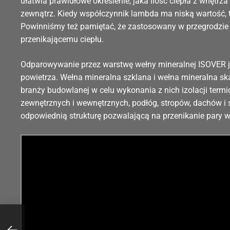
ułatwia prawidłowe określenie, jaka ilość ciepła z wnętr
zewnątrz. Kiedy współczynnik lambda ma niską wartość, 
Powinniśmy też pamiętać, że zastosowany w przegrodzie 
przenikającemu ciepłu.
Odparowywanie przez warstwę wełny mineralnej ISOVER j
powietrza. Wełna mineralna szklana i wełna mineralna sk
branży budowlanej w celu wykonania z nich izolacji termi
zewnętrznych i wewnętrznych, podłóg, stropów, dachów i 
odpowiednią strukturę pozwalającą na przenikanie pary w