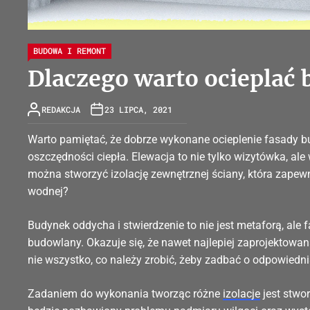
BUDOWA I REMONT
Dlaczego warto ocieplać
REDAKCJA
23 LIPCA, 2021
Warto pamiętać, że dobrze wykonane ocieplenie fasady 
oszczędności ciepła. Elewacja to nie tylko wizytówka, al
można stworzyć izolację zewnętrznej ściany, która zape
wodnej?
Budynek oddycha i stwierdzenie to nie jest metaforą, ale 
budowlany. Okazuje się, że nawet najlepiej zaprojektowa
nie wszystko, co należy zrobić, żeby zadbać o odpowied
Zadaniem do wykonania tworząc różne
izolacje
jest stwo