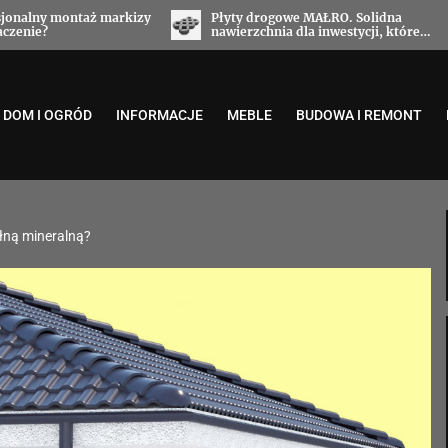
ogowe MAŁRO. Solidna
Stropy filigran od Stropy Małro 
nia dla inwestycji, które
pewna technologia dla nowocze
 niezawodności
budynków
DOM I OGRÓD
INFORMACJE
MEBLE
BUDOWA I REMONT
łną mineralną?