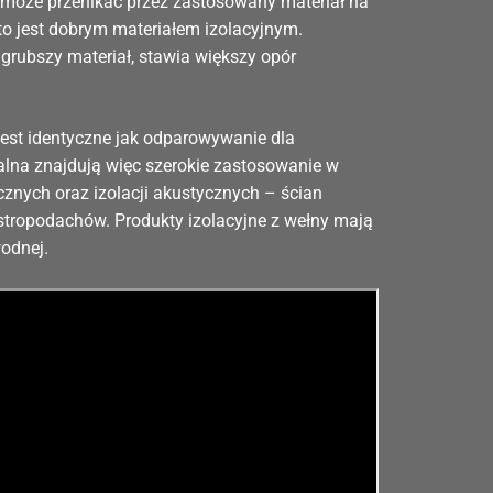
za może przenikać przez zastosowany materiał na
to jest dobrym materiałem izolacyjnym.
grubszy materiał, stawia większy opór
est identyczne jak odparowywanie dla
alna znajdują więc szerokie zastosowanie w
cznych oraz izolacji akustycznych – ścian
stropodachów. Produkty izolacyjne z wełny mają
odnej.