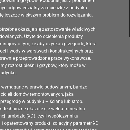
ępowania grzybów. Podobnie jest z problemem
 być odpowiedzialny za ucieczkę z budynku
się jeszcze większym problem do rozwiązania.
potrzebne okazuje się zastosowanie właściwych
dowlanych. Użyte do ocieplenia produkty
minajmy o tym, że aby uzyskać przegrodę, która
oci i wody w warstwach konstrukcyjnych oraz
prawnie przeprowadzone prace wykonawcze.
y rozrost pleśni i grzybów, który może w
budynku.
są wymagane w prawie budowlanym, bardzo
ścicieli domów remontowanych, jaka
przegrodę w budynku – ścianę lub strop.
 techniczne okazuje się wełna mineralna
nej lambdzie (λD), czyli współczynniku
y i opatentowany produkt izolacyjny parametr λD