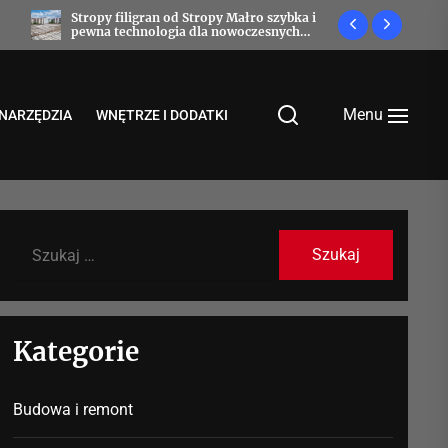
szybka i
Prefabrykaty betonowe, które budują
Jak o
snych
przyszłość
Menu
NARZĘDZIA
WNĘTRZE I DODATKI
Szukaj:
Kategorie
Budowa i remont