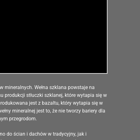
ów mineralnych. Wełna szklana powstaje na
produkcji stłuczki szklanej, które wytapia się w
rodukowana jest z bazaltu, który wytapia się w
ny mineralnej jest to, że nie tworzy bariery dla
anym przegrodom.
o do ścian i dachów w tradycyjny, jak i